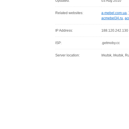
Updated:
03 Aug 2010
Related websites:
a-mebel.com.ua
,
acmebel34.ru
,
ac
IP Address:
188.120.242.130
ISP:
.getmoby.cc
Server location:
Irkutsk, Irkutsk, 