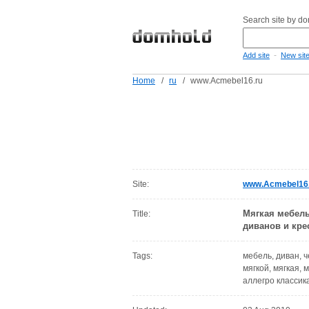
Search site by d
-
Add site
New sit
Home
/
ru
/
www.Acmebel16.ru
Site:
www.Acmebel16
Мягкая мебель
Title:
диванов и кре
Tags:
мебель, диван, 
мягкой, мягкая, 
аллегро классик