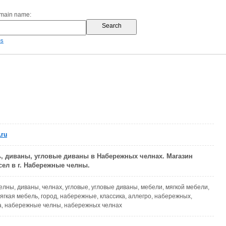
omain name:
es
.ru
, диваны, угловые диваны в Набережных челнах. Магазин
сел в г. Набережные челны.
челны, диваны, челнах, угловые, угловые диваны, мебели, мягкой мебели,
мягкая мебель, город, набережные, классика, аллегро, набережных,
а, набережные челны, набережных челнах