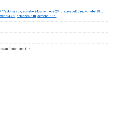
777avto.kiev.ua
,
acmebel24.ru
,
acmebel23.ru
,
acmebel30.ru
,
acmebel18.ru
,
mebel33.ru
,
acmebel26.ru
,
acmebel27.ru
Russian Federation, RU