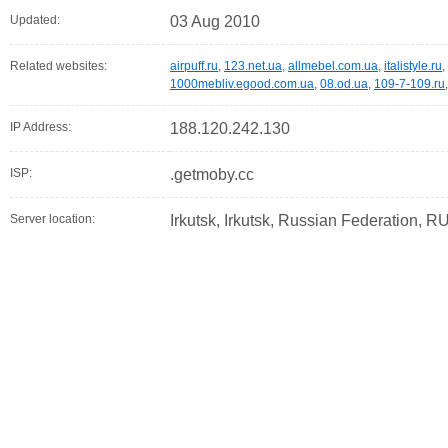
Updated:
03 Aug 2010
Related websites:
airpuff.ru
,
123.net.ua
,
allmebel.com.ua
,
italistyle.ru
,
1000mebliv.egood.com.ua
,
08.od.ua
,
109-7-109.ru
IP Address:
188.120.242.130
ISP:
.getmoby.cc
Server location:
Irkutsk, Irkutsk, Russian Federation, R