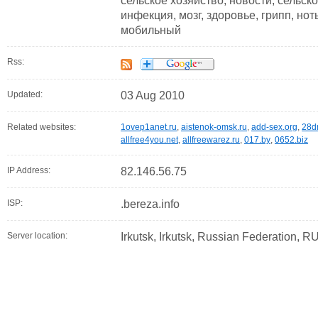
сельское хозяйство, новости, сельск
инфекция, мозг, здоровье, грипп, ноты
мобильный
Rss:
Updated:
03 Aug 2010
Related websites:
1ovep1anet.ru
,
aistenok-omsk.ru
,
add-sex.org
,
28d
allfree4you.net
,
allfreewarez.ru
,
017.by
,
0652.biz
IP Address:
82.146.56.75
ISP:
.bereza.info
Server location:
Irkutsk, Irkutsk, Russian Federation, R