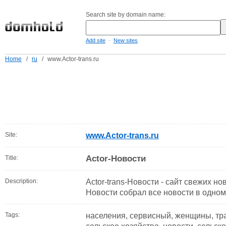
Search site by domain name:
-
Add site
New sites
Home
/
ru
/
www.Actor-trans.ru
Site:
www.Actor-trans.ru
Actor-Новости
Title:
Description:
Actor-trans-Новости - сайт свежих нов
Новости собрал все новости в одном
Tags:
населения, сервисный, женщины, тра