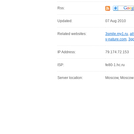
Rss:
Updated:
07 Aug 2010
Related websites:
3smile.my1.ru
,
al
v-nature.com
,
3gp
IP Address:
79.174.72.153
ISP:
fe80-1.hc.ru
Server location:
Moscow, Moscow C