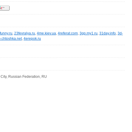
lfunny.ru
,
23fevralya.ru
,
4me.kiev.ua
,
4referat.com
,
3gp.my1.ru
,
31day.info
,
3d-
.chtoshka.net
,
4erepok.ru
ity, Russian Federation, RU