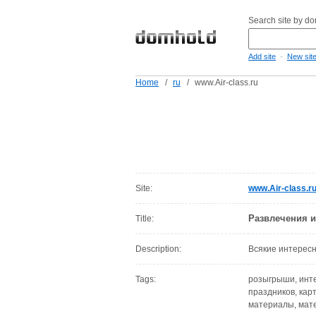
Search site by d
-
Add site
New sit
Home
/
ru
/
www.Air-class.ru
Site:
www.Air-class.r
Развлечения и
Title:
Description:
Всякие интересн
Tags:
розыгрыши, инте
праздников, карт
материалы, мате