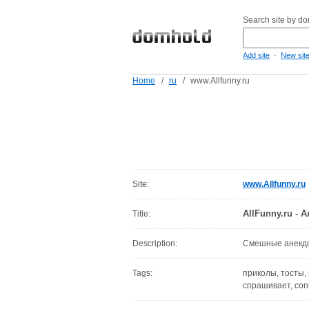
Search site by d
-
Add site
New sit
Home
/
ru
/
www.Allfunny.ru
Site:
www.Allfunny.ru
AllFunny.ru -
Title:
Description:
Смешные анекдот
Tags:
приколы, тосты,
спрашивает, cont