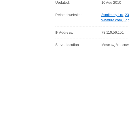
Updated:
10 Aug 2010
Related websites:
3smile.my1.ru
,
23
v-nature.com
,
3gp
IP Address:
78.110.56.151
Server location:
Moscow, Moscow C