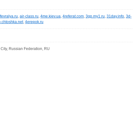
fevralya.ru
,
air-class.ru
,
4me.kiev.ua
,
4referat.com
,
3gp.my1.ru
,
31day.info
,
3d-
.chtoshka.net
,
4erepok.ru
ity, Russian Federation, RU