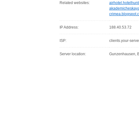
Related websites:
airhotel.hotelhunt
akademicheskaya.
crimea.blogspot.
IP Address:
188.40.53.72
ISP:
clients.your-serve
Server location:
Gunzenhausen, B