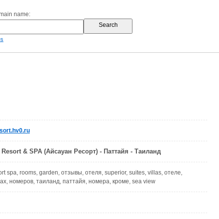
omain name:
es
ort.hv0.ru
Resort & SPA (Айсауан Ресорт) - Паттайя - Таиланд
ort spa, rooms, garden, отзывы, отеля, superior, suites, villas, отеле,
х, номеров, таиланд, паттайя, номера, кроме, sea view