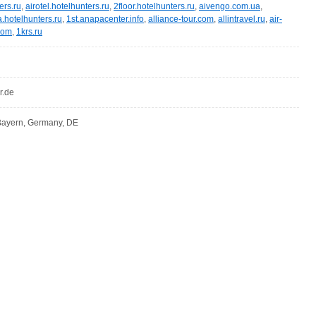
ers.ru
,
airotel.hotelhunters.ru
,
2floor.hotelhunters.ru
,
aivengo.com.ua
,
hotelhunters.ru
,
1st.anapacenter.info
,
alliance-tour.com
,
allintravel.ru
,
air-
com
,
1krs.ru
r.de
ayern, Germany, DE