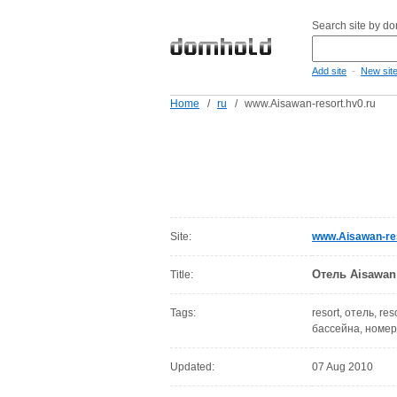
Search site by d
-
Add site
New sit
Home
/
ru
/
www.Aisawan-resort.hv0.ru
Site:
www.Aisawan-res
Отель Aisawan 
Title:
Tags:
resort, отель, res
бассейна, номера
Updated:
07 Aug 2010