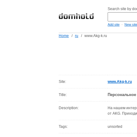
Search site by d
-
Add site
New sit
Home
/
ru
/
www.Akg-k.ru
Site:
www.Akg-k.ru
Персональное
Title:
Description:
На нашем интерн
от AKG. Приходит
Tags:
unsorted