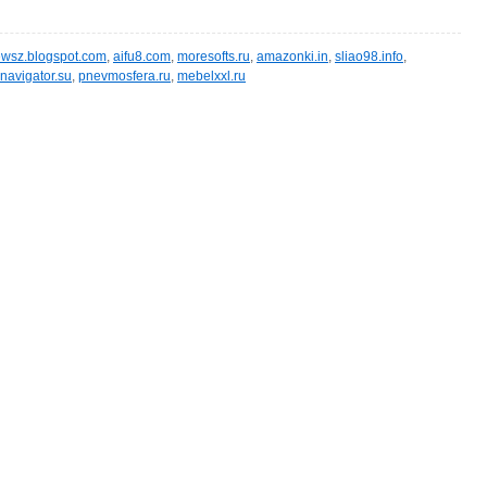
wsz.blogspot.com
,
aifu8.com
,
moresofts.ru
,
amazonki.in
,
sliao98.info
,
navigator.su
,
pnevmosfera.ru
,
mebelxxl.ru