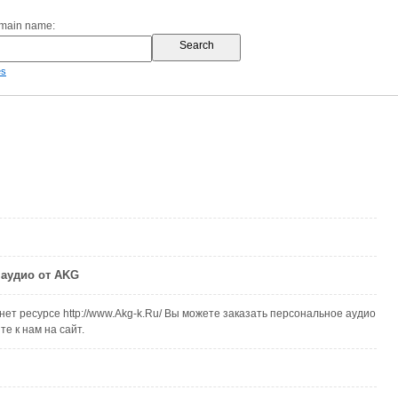
omain name:
es
 аудио от AKG
ет ресурсе http://www.Akg-k.Ru/ Вы можете заказать персональное аудио
е к нам на сайт.