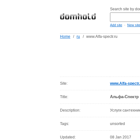
Search site by d
-
Add site
New sit
Home
/
ru
/
www.Alfa-spectr.ru
Site:
www.Alfa-spectr.
Альфа-Спектр
Title:
Description:
Услуги сантехник
Tags:
unsorted
Updated:
08 Jan 2017