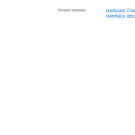
Related websites:
ersche.com
,
77ne
kopeykaf.ru
,
web-