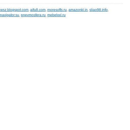
wsz.blogspot.com
,
aifu8.com
,
moresofts.ru
,
amazonki.in
,
sliao98.info
,
navigator.su
,
pnevmosfera.ru
,
mebelxxl.ru