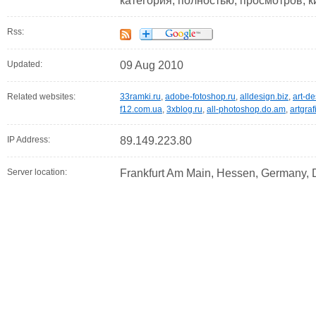
категория, полностью, просмотров, ки
Rss:
Updated:
09 Aug 2010
Related websites:
33ramki.ru
,
adobe-fotoshop.ru
,
alldesign.biz
,
art-de
f12.com.ua
,
3xblog.ru
,
all-photoshop.do.am
,
artgraf
IP Address:
89.149.223.80
Server location:
Frankfurt Am Main, Hessen, Germany,