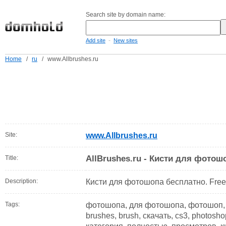
Search site by domain name:
-
Add site
New sites
Home
/
ru
/
www.Allbrushes.ru
Site:
www.Allbrushes.ru
AllBrushes.ru - Кисти для фотош
Title:
Description:
Кисти для фотошопа бесплатно. Free
Tags:
фотошопа, для фотошопа, фотошоп, к
brushes, brush, скачать, cs3, photosh