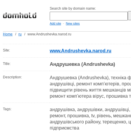
Search site by domain name:
-
Add site
New sites
Home
/
ru
/
www.Andrushevka.narod.ru
Site:
www.Andrushevka.narod.ru
Андрушевка (Andrushevka)
Title:
Description:
Андрушевка (Andrushevka), техніка ф
андрушівці, ремонт комп'ютерів, про
підвищити рівень життя мешканців м
ремонт комп'ютера вірус, прошивка 
Tags:
андрушівка, андрушівки, андрушівці, 
ремонт, прошивка, tv, рівень, мешкан
андрушівського району, терещенко, ц
підприємства