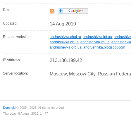
Rss:
Updated:
14 Aug 2010
Related websites:
andrushivka.chat.ru
,
andrushivka.inf.ua
,
andrushivk
andrushivka.cc.ua
,
andrushivka.ltd.ua
,
andrushevka
andrushevka.org.ua
,
andrushivka.blogspot.com
IP Address:
213.180.199.42
Server location:
Moscow, Moscow City, Russian Federa
Domhold
© 2009 - 2026. All rights reserved.
Thursday, 6 August 2026, 14:47