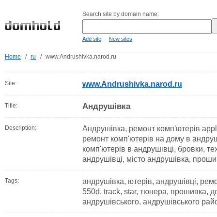
Search site by domain name:
-
Add site
New sites
Home
/
ru
/
www.Andrushivka.narod.ru
Site:
www.Andrushivka.narod.ru
Андрушівка
Title:
Description:
Андрушівка, ремонт комп'ютерів appl
ремонт комп'ютерів на дому в андру
комп'ютерів в андрушівці, бровки, те
андрушівці, місто андрушівка, прошив
Tags:
андрушівка, ютерів, андрушівці, ремо
550d, track, star, тюнера, прошивка, д
андрушівського, андрушівського райо