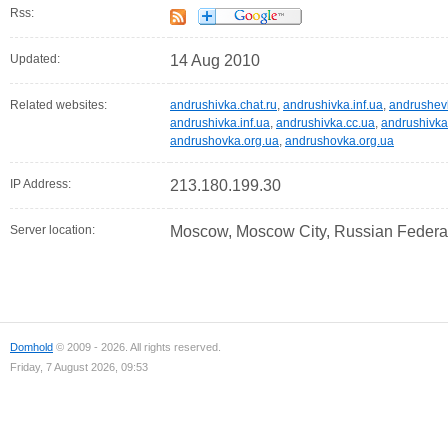
Rss:
Updated:
14 Aug 2010
Related websites:
andrushivka.chat.ru
,
andrushivka.inf.ua
,
andrushev
andrushivka.inf.ua
,
andrushivka.cc.ua
,
andrushivka.
andrushovka.org.ua
,
andrushovka.org.ua
IP Address:
213.180.199.30
Server location:
Moscow, Moscow City, Russian Federa
Domhold
© 2009 - 2026. All rights reserved.
Friday, 7 August 2026, 09:53