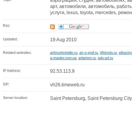
аэрография, студия, автомобилях, а
арт, автомобили, автомобиль, работы,
услуги, lexus, toyota, mercedes, ремо
Rss:
Updated:
19 Aug 2010
Related websites:
airbrushrelatto.ru
,
air-o-graf.ru
,
4friends.ru
,
altracin
a-master.com.ua
,
artairpro.ru
,
ads-art.ru
IP Address:
92.53.113.9
ISP:
vh26.timeweb.ru
Server location:
Saint Petersburg, Saint Petersburg Cit