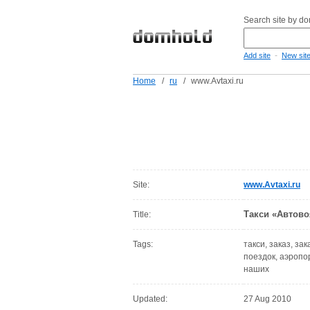
Search site by d
-
Add site
New sit
Home
/
ru
/
www.Avtaxi.ru
Site:
www.Avtaxi.ru
Такси «Автово
Title:
Tags:
такси, заказ, за
поездок, аэропор
наших
Updated:
27 Aug 2010