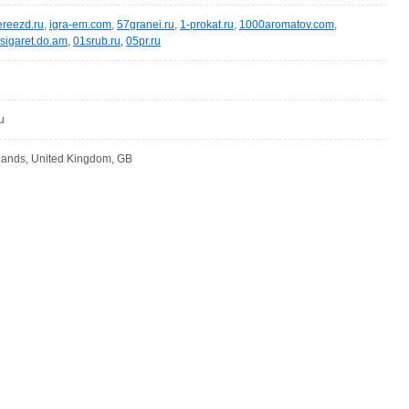
reezd.ru
,
igra-em.com
,
57granei.ru
,
1-prokat.ru
,
1000aromatov.com
,
-sigaret.do.am
,
01srub.ru
,
05pr.ru
u
lands, United Kingdom, GB