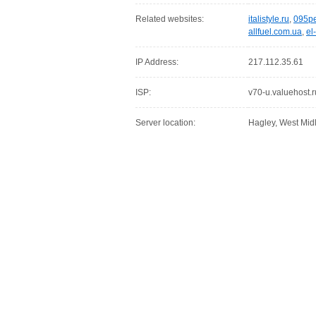
Related websites:
italistyle.ru
,
095pe
allfuel.com.ua
,
el
IP Address:
217.112.35.61
ISP:
v70-u.valuehost.r
Server location:
Hagley, West Mid