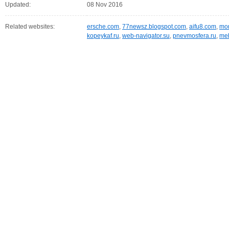
Updated:
08 Nov 2016
Related websites:
ersche.com
,
77newsz.blogspot.com
,
aifu8.com
,
mor
kopeykaf.ru
,
web-navigator.su
,
pnevmosfera.ru
,
meb