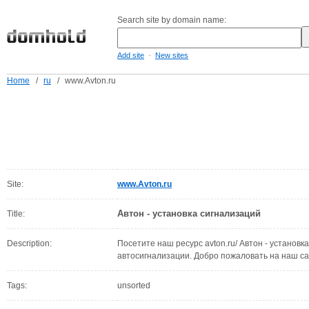
Search site by domain name:
-
Add site
New sites
Home
/
ru
/
www.Avton.ru
Site:
www.Avton.ru
Автон - установка сигнализаций
Title:
Description:
Посетите наш ресурс avton.ru/ Автон - установк
автосигнализации. Добро пожаловать на наш са
Tags:
unsorted