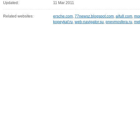
Updated:
11 Mar 2011
Related websites:
ersche.com
,
77newsz.blogspot.com
,
aifu8.com
,
mor
kopeykaf.ru
,
web-navigator.su
,
pnevmosfera.ru
,
meb