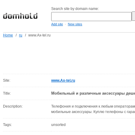
Search site by domain name:
-
Add site
New sites
Home
/
ru
/
www.Ax-tel.ru
Site:
www.Ax-tel.ru
Мобильный и различные аксессуары деш
Title:
Description:
Телефония и подключения к любым операторам
мобильные аксессуары. Куплю телефоны с гара
Tags:
unsorted