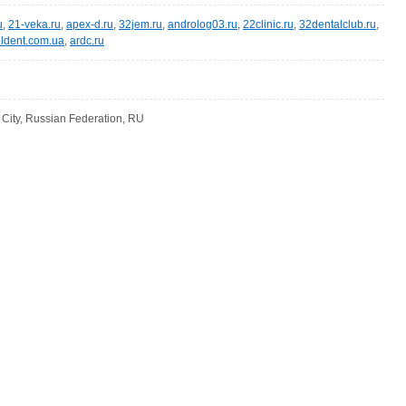
u
,
21-veka.ru
,
apex-d.ru
,
32jem.ru
,
androlog03.ru
,
22clinic.ru
,
32dentalclub.ru
,
ldent.com.ua
,
ardc.ru
ity, Russian Federation, RU