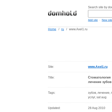
Search site by d
-
Add site
New sit
Home
/
ru
/
www.Axel1.ru
Site:
www.Axel1.ru
Стоматология 
Title:
лечение зубов
Tags:
зубов, лечение,
услуг, sat aug
Updated:
28 Aug 2010