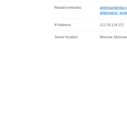
Related websites:
americandental.r
allstomat.ru
,
ange
IP Address:
212.76.128.227
Server location:
Moscow, Moscow C