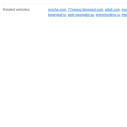
Related websites:
ersche.com
,
77newsz.blogspot.com
,
aifu8.com
,
mor
kopeykaf.ru
,
web-navigator.su
,
pnevmosfera.ru
,
meb