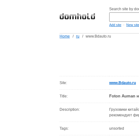
Search site by d
-
Add site
New sit
Home
/
ru
/
www.Bdauto.ru
Site:
www.Bdauto.ru
Foton Auman на
Title:
Description:
Грузовики китай
рекомендует фи
Tags:
unsorted