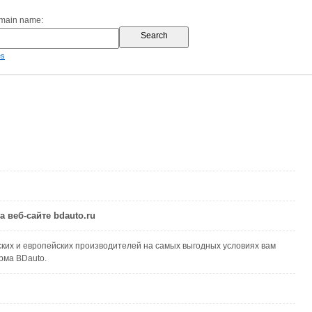
omain name:
es
 веб-сайте bdauto.ru
ских и европейских производителей на самых выгодных условиях вам
рма BDauto.