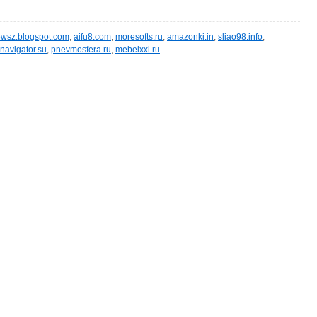
wsz.blogspot.com
,
aifu8.com
,
moresofts.ru
,
amazonki.in
,
sliao98.info
,
navigator.su
,
pnevmosfera.ru
,
mebelxxl.ru