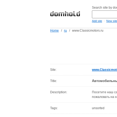
Search site by d
-
Add site
New sit
Home
/
ru
/
www.Classicmotors.ru
Site:
www.Classicmot
Автомобильны
Title:
Description:
Посетите наш са
пожаловать на н
Tags:
unsorted