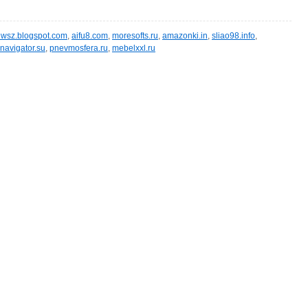
wsz.blogspot.com
,
aifu8.com
,
moresofts.ru
,
amazonki.in
,
sliao98.info
,
navigator.su
,
pnevmosfera.ru
,
mebelxxl.ru