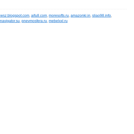
wsz.blogspot.com
,
aifu8.com
,
moresofts.ru
,
amazonki.in
,
sliao98.info
,
navigator.su
,
pnevmosfera.ru
,
mebelxxl.ru