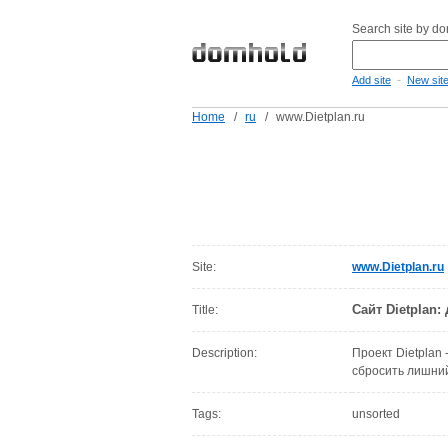
Search site by d
-
Add site
New sit
Home
/
ru
/
www.Dietplan.ru
Site:
www.Dietplan.ru
Сайт Dietplan:
Title:
Description:
Проект Dietplan
сбросить лишний
Tags:
unsorted