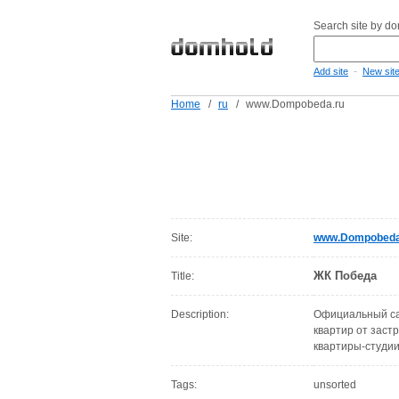
Search site by d
-
Add site
New sit
Home
/
ru
/
www.Dompobeda.ru
Site:
www.Dompobeda
ЖК Победа
Title:
Description:
Официальный са
квартир от заст
квартиры-студии
Tags:
unsorted