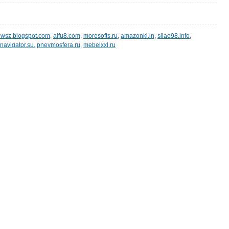
wsz.blogspot.com
,
aifu8.com
,
moresofts.ru
,
amazonki.in
,
sliao98.info
,
navigator.su
,
pnevmosfera.ru
,
mebelxxl.ru