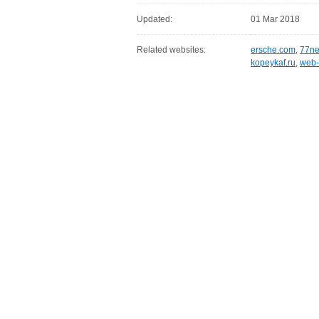
Updated:
01 Mar 2018
Related websites:
ersche.com
,
77ne
kopeykaf.ru
,
web-