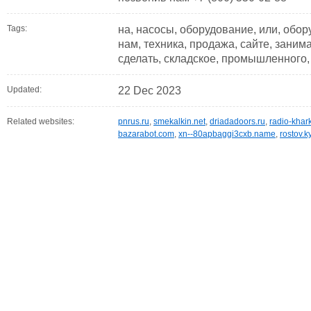
Tags:
на, насосы, оборудование, или, обор
нам, техника, продажа, сайте, занима
сделать, складское, промышленного
Updated:
22 Dec 2023
Related websites:
pnrus.ru
,
smekalkin.net
,
driadadoors.ru
,
radio-khark
bazarabot.com
,
xn--80apbaggi3cxb.name
,
rostov.k