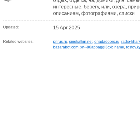
отдых, отдыха, на, домики, для, самые
интересные, берегу, или, озера, прир
описанием, фотографиями, списки
Updated:
15 Apr 2025
Related websites:
pnrus.ru
,
smekalkin.net
,
driadadoors.ru
,
radio-khark
bazarabot.com
,
xn--80apbaggi3cxb.name
,
rostov.k