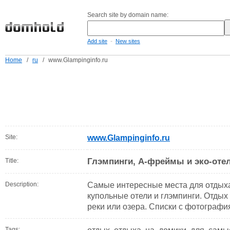
Search site by domain name:
-
Add site
New sites
Home
/
ru
/
www.Glampinginfo.ru
Site:
www.Glampinginfo.ru
Глэмпинги, А-фреймы и эко-отел
Title:
Description:
Самые интересные места для отдыха
купольные отели и глэмпинги. Отдых в
реки или озера. Списки с фотографи
Tags: