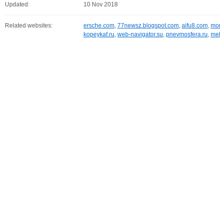
Updated:
10 Nov 2018
Related websites:
ersche.com
,
77newsz.blogspot.com
,
aifu8.com
,
mor
kopeykaf.ru
,
web-navigator.su
,
pnevmosfera.ru
,
meb