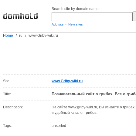
Search site by domain name:
-
Add site
New sites
Home
/
ru
/
www.Griby-wiki.ru
Site:
www.Griby-wiki.ru
Познавательный сайт о грибах. Все о гриб
Title:
Description:
На сайте www.griby-wiki.ru, Вы узнаете о грибах
и удобный каталог грибов.
Tags:
unsorted