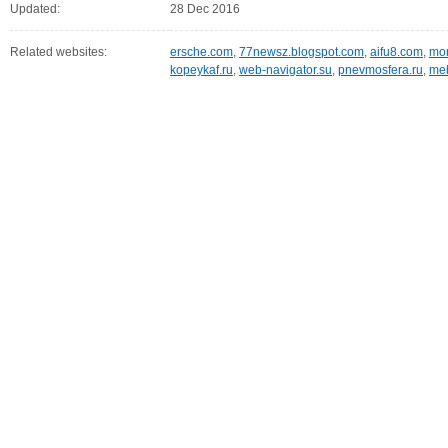
Updated:
28 Dec 2016
Related websites:
ersche.com
,
77newsz.blogspot.com
,
aifu8.com
,
mor
kopeykaf.ru
,
web-navigator.su
,
pnevmosfera.ru
,
meb