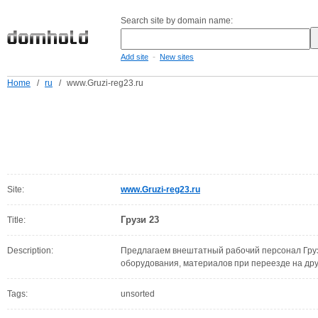
Search site by domain name:
-
Add site
New sites
Home
/
ru
/
www.Gruzi-reg23.ru
Site:
www.Gruzi-reg23.ru
Грузи 23
Title:
Description:
Предлагаем внештатный рабочий персонал Грузч
оборудования, материалов при переезде на дру
Tags:
unsorted