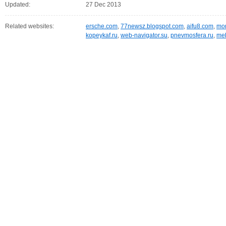
Updated:
27 Dec 2013
Related websites:
ersche.com
,
77newsz.blogspot.com
,
aifu8.com
,
mor
kopeykaf.ru
,
web-navigator.su
,
pnevmosfera.ru
,
meb