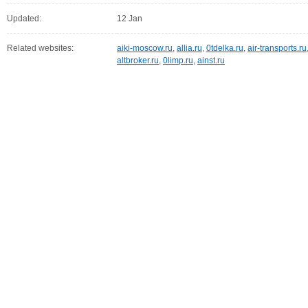
Updated:
12 Jan
Related websites:
aiki-moscow.ru
,
allia.ru
,
0tdelka.ru
,
air-transports.ru
altbroker.ru
,
0limp.ru
,
ainst.ru