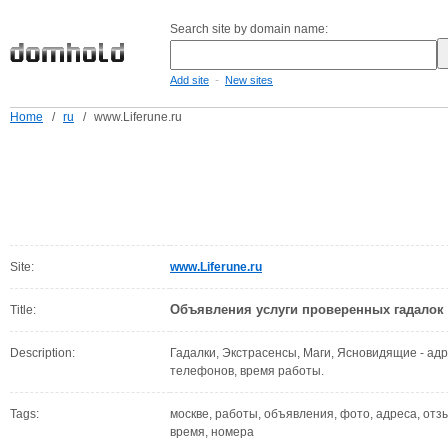
Search site by domain name:
-
Add site
New sites
Home
/
ru
/
www.Liferune.ru
Site:
www.Liferune.ru
Объявления услуги проверенных гадалок
Title:
Description:
Гадалки, Экстрасенсы, Маги, Ясновидящие - ад
телефонов, время работы.
Tags:
москве, работы, объявления, фото, адреса, отз
время, номера