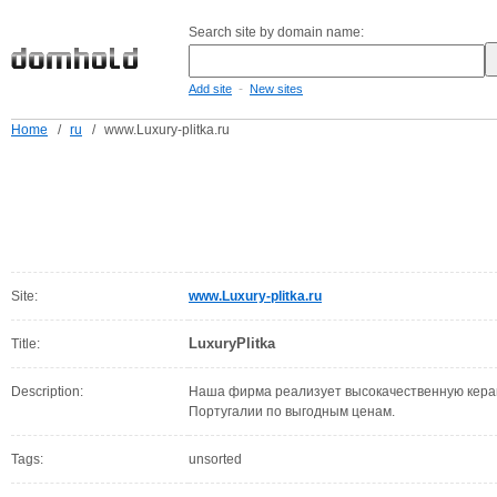
Search site by domain name:
-
Add site
New sites
Home
/
ru
/
www.Luxury-plitka.ru
Site:
www.Luxury-plitka.ru
LuxuryPlitka
Title:
Description:
Наша фирма реализует высокачественную керам
Португалии по выгодным ценам.
Tags:
unsorted