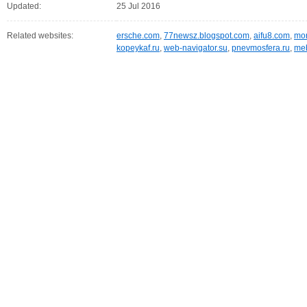
Updated:
25 Jul 2016
Related websites:
ersche.com
,
77newsz.blogspot.com
,
aifu8.com
,
mor
kopeykaf.ru
,
web-navigator.su
,
pnevmosfera.ru
,
meb