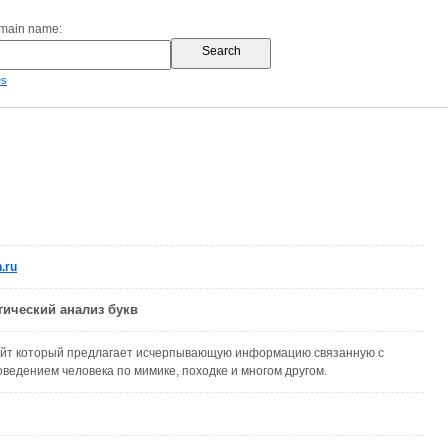
omain name:
es
.ru
ический анализ букв
йт который предлагает исчерпывающую информацию связанную с
оведением человека по мимике, походке и многом другом.