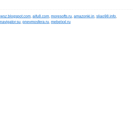
wsz.blogspot.com
,
aifu8.com
,
moresofts.ru
,
amazonki.in
,
sliao98.info
,
navigator.su
,
pnevmosfera.ru
,
mebelxxl.ru