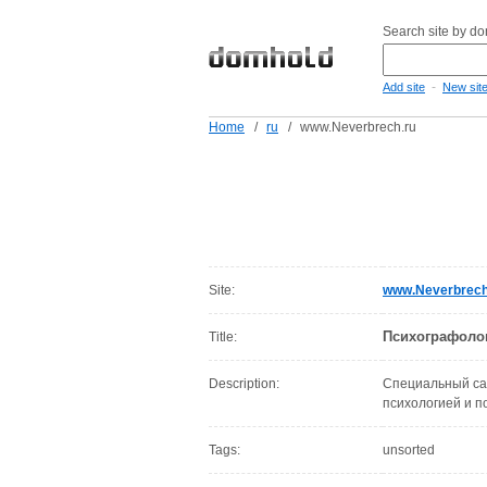
Search site by d
-
Add site
New sit
Home
/
ru
/
www.Neverbrech.ru
Site:
www.Neverbrech
Психографолог
Title:
Description:
Специальный са
психологией и п
Tags:
unsorted