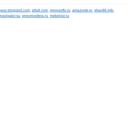
wsz.blogspot.com
,
aifu8.com
,
moresofts.ru
,
amazonki.in
,
sliao98.info
,
navigator.su
,
pnevmosfera.ru
,
mebelxxl.ru