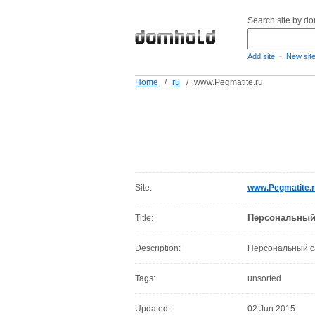
Search site by d
-
Add site
New sit
Home
/
ru
/
www.Pegmatite.ru
Site:
www.Pegmatite.
Персональный 
Title:
Description:
Персональный са
Tags:
unsorted
Updated:
02 Jun 2015