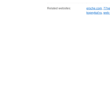
Related websites:
ersche.com
,
77ne
kopeykaf.ru
,
web-