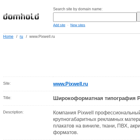
Search site by domain name:
-
Add site
New sites
Home
/
ru
/
www.Pixwell.ru
Site:
www.Pixwell.ru
Широкоформатная типография P
Title:
Description:
Компания Pixwell профессиональны
крупногабаритных рекламных матери
плакатов на виниле, ткани, ПВХ, акр
форматов.