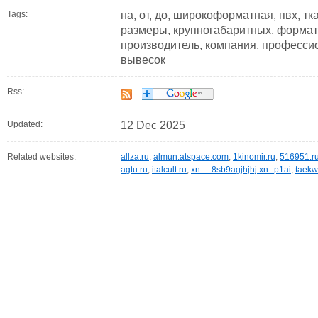
Tags:
на, от, до, широкоформатная, пвх, тк
размеры, крупногабаритных, формат
производитель, компания, профессио
вывесок
Rss:
Updated:
12 Dec 2025
Related websites:
allza.ru
,
almun.atspace.com
,
1kinomir.ru
,
516951.r
agtu.ru
,
italcult.ru
,
xn----8sb9agjhjhj.xn--p1ai
,
taekw