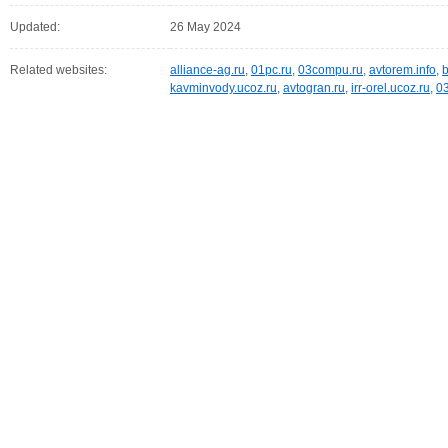
Updated:
26 May 2024
Related websites:
alliance-ag.ru
,
01pc.ru
,
03compu.ru
,
avtorem.info
,
b
kavminvody.ucoz.ru
,
avtogran.ru
,
irr-orel.ucoz.ru
,
0