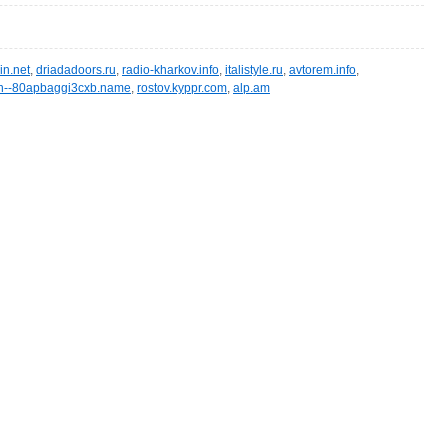
in.net
,
driadadoors.ru
,
radio-kharkov.info
,
italistyle.ru
,
avtorem.info
,
n--80apbaggi3cxb.name
,
rostov.kyppr.com
,
alp.am