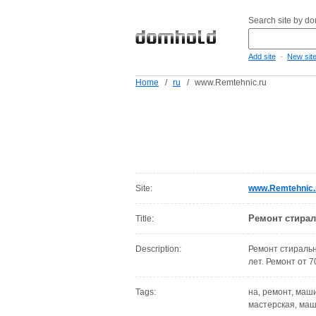
Search site by d
-
Add site
New sit
Home
/
ru
/
www.Remtehnic.ru
Site:
www.Remtehnic.
Ремонт стирал
Title:
Description:
Ремонт стираль
лет. Ремонт от 7
Tags:
на, ремонт, маши
мастерская, маш