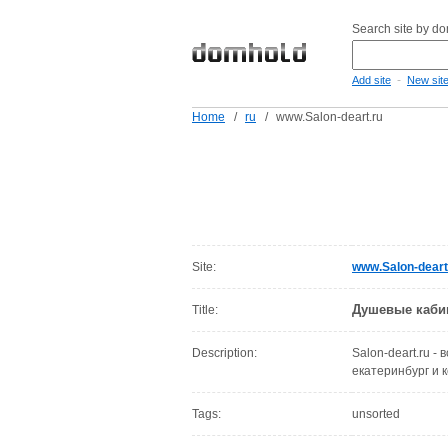
Search site by d
-
Add site
New sit
Home
/
ru
/
www.Salon-deart.ru
Site:
www.Salon-deart
Душевые кабин
Title:
Description:
Salon-deart.ru -
екатеринбург и 
Tags:
unsorted