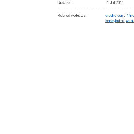
Updated:
11 Jul 2011
Related websites:
ersche.com
,
77ne
kopeykaf.ru
,
web-