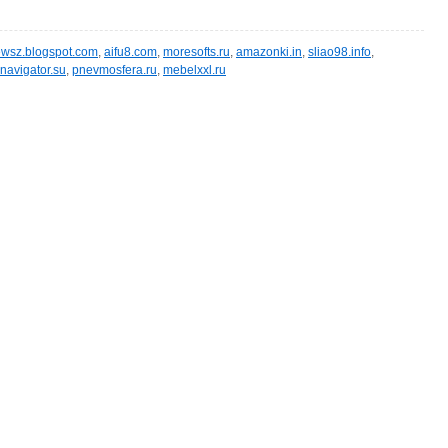
wsz.blogspot.com
,
aifu8.com
,
moresofts.ru
,
amazonki.in
,
sliao98.info
,
navigator.su
,
pnevmosfera.ru
,
mebelxxl.ru