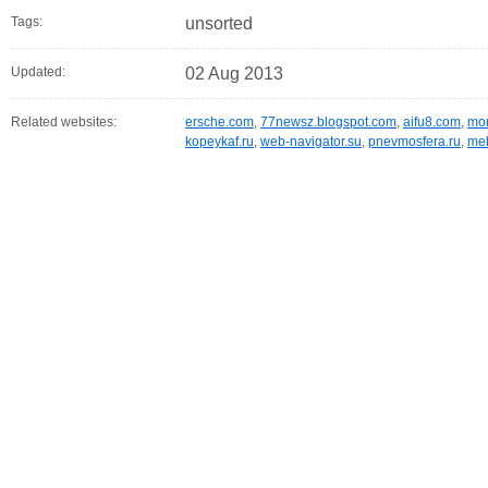
Tags:
unsorted
Updated:
02 Aug 2013
Related websites:
ersche.com
,
77newsz.blogspot.com
,
aifu8.com
,
mor
kopeykaf.ru
,
web-navigator.su
,
pnevmosfera.ru
,
meb