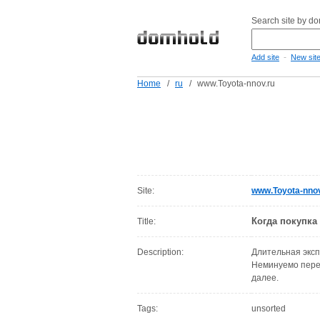
Search site by d
-
Add site
New sit
Home
/
ru
/
www.Toyota-nnov.ru
Site:
www.Toyota-nnov
Когда покупка
Title:
Description:
Длительная эксп
Неминуемо перег
далее.
Tags:
unsorted