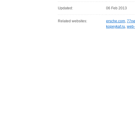
Updated:
06 Feb 2013
Related websites:
ersche.com
,
77ne
kopeykaf.ru
,
web-