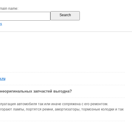
omain name:
es
.ru
 неоригинальных запчастей выгодна?
луатация автомобиля так или иначе сопряжена с его ремонтом.
орают лампы, портятся ремни, амортизаторы, тормозные колодки и так