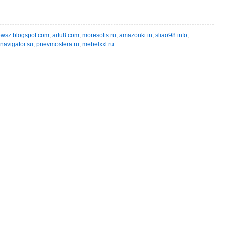
wsz.blogspot.com
,
aifu8.com
,
moresofts.ru
,
amazonki.in
,
sliao98.info
,
navigator.su
,
pnevmosfera.ru
,
mebelxxl.ru