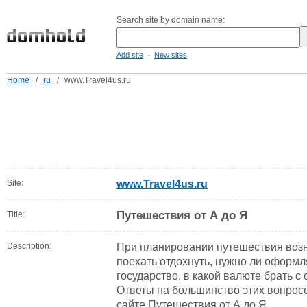
Search site by domain name:
-
Add site
New sites
Home
/
ru
/
www.Travel4us.ru
Site:
www.Travel4us.ru
Путешествия от А до Я
Title:
Description:
При планировании путешествия возн
поехать отдохнуть, нужно ли оформля
государство, в какой валюте брать с 
Ответы на большинство этих вопросо
сайте Путешествия от А до Я.