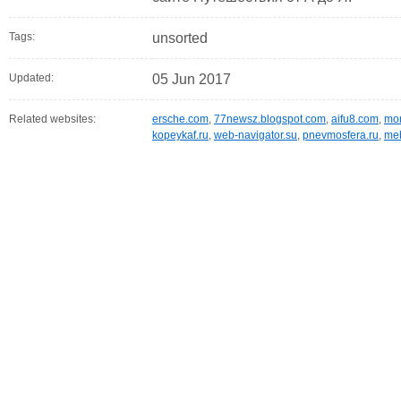
Tags:
unsorted
Updated:
05 Jun 2017
Related websites:
ersche.com
,
77newsz.blogspot.com
,
aifu8.com
,
mor
kopeykaf.ru
,
web-navigator.su
,
pnevmosfera.ru
,
meb