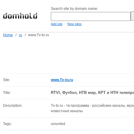
Search site by domain name:
-
Add site
New sites
Home
/
ru
/
www.Tv-to.ru
Site:
www.Tv-to.ru
RTVI, Футбол, НТВ мир, КРТ и НТН телеп
Title:
Description:
Tv-to.ru - тв программа - российские каналы, м
новостные каналы.
Tags:
unsorted