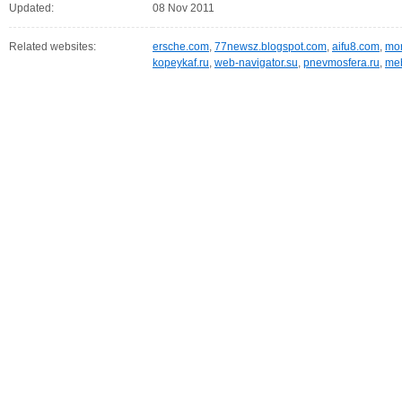
Updated:
08 Nov 2011
Related websites:
ersche.com
,
77newsz.blogspot.com
,
aifu8.com
,
mor
kopeykaf.ru
,
web-navigator.su
,
pnevmosfera.ru
,
meb