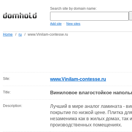
Search site by domain name:
-
Add site
New sites
Home
/
ru
/
www.Vinilam-contesse.ru
Site:
www.Vinilam-contesse.ru
Виниловое влагостойкое наполь
Title:
Description:
Лучший в мире аналог ламината - в
покрытие по низкой цене. Плитка дл
незаменима как в жилых домах, так и
производственных помещениях.