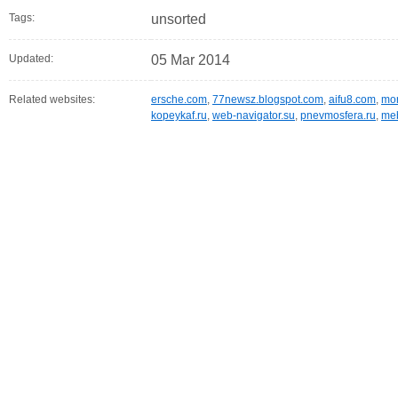
Tags:
unsorted
Updated:
05 Mar 2014
Related websites:
ersche.com
,
77newsz.blogspot.com
,
aifu8.com
,
mor
kopeykaf.ru
,
web-navigator.su
,
pnevmosfera.ru
,
meb