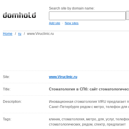
Search site by domain name:
-
Add site
New sites
Home
/
ru
/
www.Viruclinic.ru
Site:
www.Viruclinic.ru
Стоматология в СПб: сайт стоматологичес
Title:
Description:
Иновационная стоматология VIRU предлагает по
Санкт-Петербурге рядом с метро, телефон для с
Tags:
клиник, стоматология, метро, для, услуг, телефо
стоматологических, рядом, спектр, предлагает