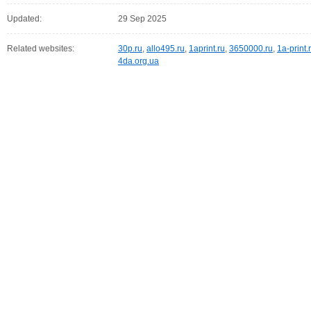
Updated:
29 Sep 2025
Related websites:
30p.ru
,
allo495.ru
,
1aprint.ru
,
3650000.ru
,
1a-print.
4da.org.ua