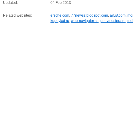
Updated:
04 Feb 2013
Related websites:
ersche.com
,
77newsz.blogspot.com
,
aifu8.com
,
mor
kopeykaf.ru
,
web-navigator.su
,
pnevmosfera.ru
,
meb