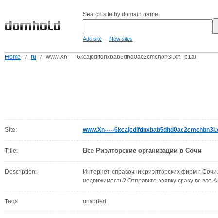
Search site by domain name:
-
Add site
New sites
Home
/
ru
/
www.Xn-----6kcajcdlfdnxbab5dhd0ac2cmchbn3l.xn--p1ai
Site:
www.Xn-----6kcajcdlfdnxbab5dhd0ac2cmchbn3l.x
Все Риэлторские организации в Сочи
Title:
Description:
Интернет-справочник риэлторских фирм г. Сочи
недвижимость? Отправьте заявку сразу во все 
Tags:
unsorted