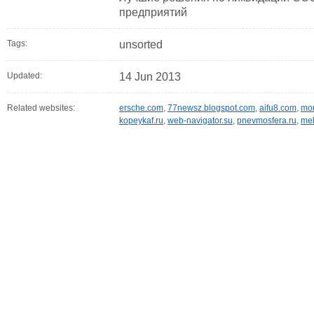
предприятий
Tags:
unsorted
Updated:
14 Jun 2013
Related websites:
ersche.com
,
77newsz.blogspot.com
,
aifu8.com
,
mor
kopeykaf.ru
,
web-navigator.su
,
pnevmosfera.ru
,
meb