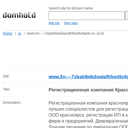
Search site by domain name:
-
Add site
New sites
Home
/
ru
/
www.Xn----7sbabllwbdswiafhfsedtv4gwki.xn--p1ai
Site:
www.Xn----7sbabllwbdswiafhfsedtv4g
Регистрационная компания Крас
Title:
Description:
Регистрационная компания краснояр
лучших специалистов для регистрац
ООО красноярск, регистрации ИП в 
фирм и предприятий. Демократичная
Лучшие решения по ликвидации ОО