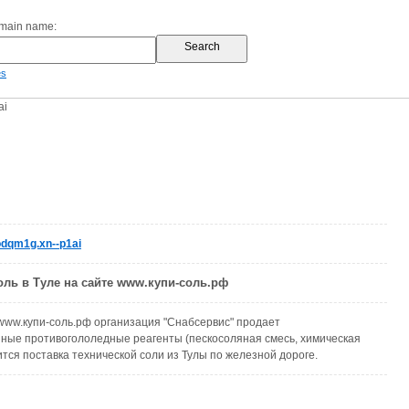
omain name:
es
ai
odqm1g.xn--p1ai
оль в Туле на сайте www.купи-соль.рф
www.купи-соль.рф организация "Снабсервис" продает
ные противогололедные реагенты (пескосоляная смесь, химическая
ится поставка технической соли из Тулы по железной дороге.