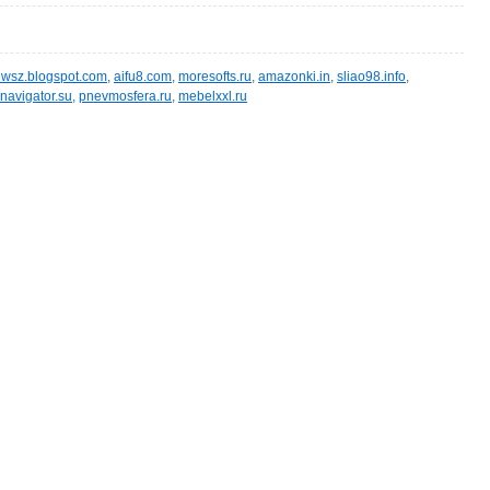
wsz.blogspot.com
,
aifu8.com
,
moresofts.ru
,
amazonki.in
,
sliao98.info
,
navigator.su
,
pnevmosfera.ru
,
mebelxxl.ru