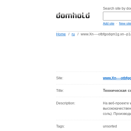
Search site by d
-
Add site
New sit
Home
/
ru
/
www.Xn----otbfgodqm1g.xn--p1
Site:
www.Xn----otbfg
Техническая с
Title:
Description:
На веб-проекте 
высококачествен
соль). Производ
Tags:
unsorted