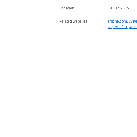
Updated:
08 Dec 2015
Related websites:
ersche.com
,
77ne
kopeykaf.ru
,
web-