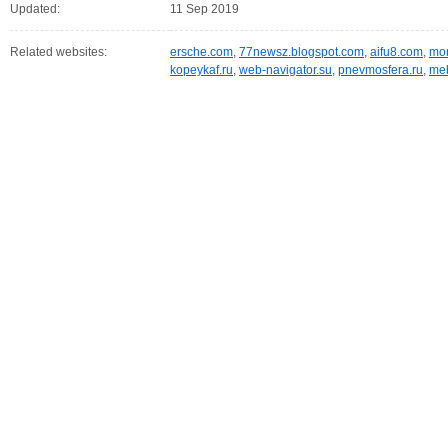
Updated:
11 Sep 2019
Related websites:
ersche.com
,
77newsz.blogspot.com
,
aifu8.com
,
mor
kopeykaf.ru
,
web-navigator.su
,
pnevmosfera.ru
,
meb